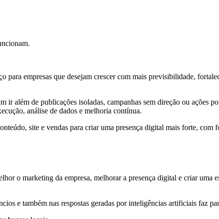
funcionam.
ço para empresas que desejam crescer com mais previsibilidade, fortalece
m ir além de publicações isoladas, campanhas sem direção ou ações pont
xecução, análise de dados e melhoria contínua.
teúdo, site e vendas para criar uma presença digital mais forte, com f
or o marketing da empresa, melhorar a presença digital e criar uma estr
cios e também nas respostas geradas por inteligências artificiais faz pa