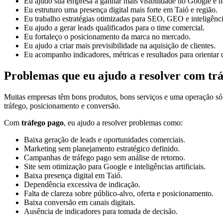
Eu ajudo sua empresa a ganhar mais visibilidade no Google e na
Eu estruturo uma presença digital mais forte em Taió e região.
Eu trabalho estratégias otimizadas para SEO, GEO e inteligências
Eu ajudo a gerar leads qualificados para o time comercial.
Eu fortaleço o posicionamento da marca no mercado.
Eu ajudo a criar mais previsibilidade na aquisição de clientes.
Eu acompanho indicadores, métricas e resultados para orientar 
Problemas que eu ajudo a resolver com tr
Muitas empresas têm bons produtos, bons serviços e uma operação só
tráfego, posicionamento e conversão.
Com
tráfego pago
, eu ajudo a resolver problemas como:
Baixa geração de leads e oportunidades comerciais.
Marketing sem planejamento estratégico definido.
Campanhas de tráfego pago sem análise de retorno.
Site sem otimização para Google e inteligências artificiais.
Baixa presença digital em Taió.
Dependência excessiva de indicação.
Falta de clareza sobre público-alvo, oferta e posicionamento.
Baixa conversão em canais digitais.
Ausência de indicadores para tomada de decisão.