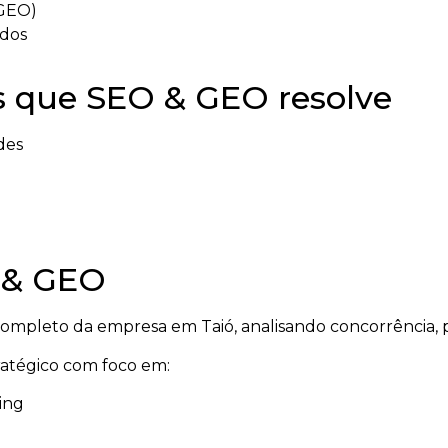
(GEO)
ados
s que SEO & GEO resolve
des
 & GEO
mpleto da empresa em Taió, analisando concorrência, p
tratégico com foco em:
ing