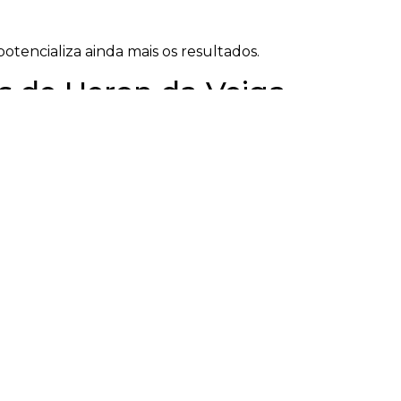
tencializa ainda mais os resultados.
as de Heron da Veiga
do
 que: