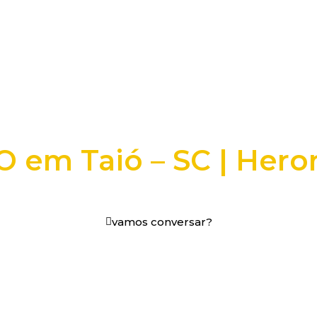
 em Taió – SC | Hero
os digitais em decisões que funcionam.
vamos conversar?