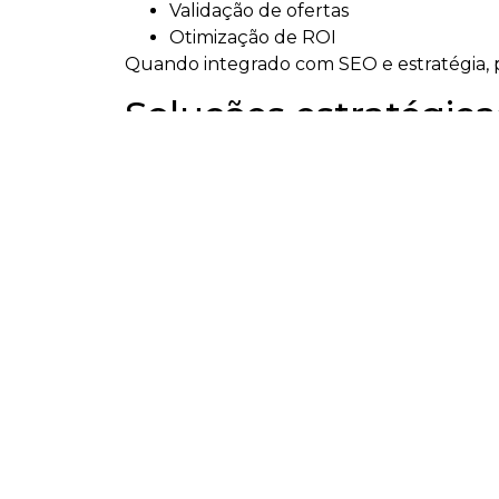
Validação de ofertas
Otimização de ROI
Quando integrado com SEO e estratégia, po
Soluções estratégic
Assessoria de Marketing
Consultoria de Marketing
Tráfego Pago
SEO e GEO
Planejamento Estratégico
Desenvolvimento de Sites
Implantação de Ecommerce
Manutenção de Site
Para quem é indica
SEO & GEO em Taió é ideal para empresas
Querem crescer com estratégia