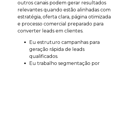
outros canais podem gerar resultados
relevantes quando estão alinhadas com
estratégia, oferta clara, página otimizada
e processo comercial preparado para
converter leads em clientes.
Eu estruturo campanhas para
geração rápida de leads
qualificados.
Eu trabalho segmentação por
localização, interesse e intenção.
Eu ajudo a validar ofertas,
campanhas e públicos.
Eu acompanho investimento e
retorno sobre mídia.
Eu conecto anúncios, páginas e
atendimento comercial.
Quando integrado com SEO, GEO,
conteúdo e estratégia comercial, o