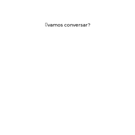
+25 anos transformando dados e processos digitais
em decisões que funcionam.
vamos conversar?