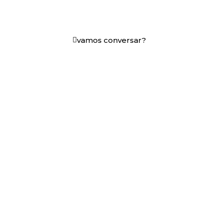
+25 anos transformando dados e processos digitais
em decisões que funcionam.
vamos conversar?