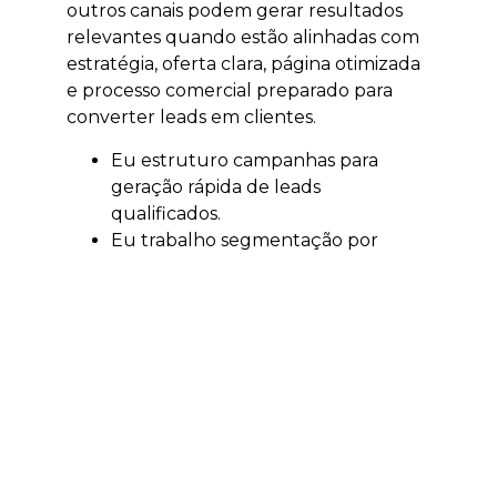
outros canais podem gerar resultados
relevantes quando estão alinhadas com
estratégia, oferta clara, página otimizada
e processo comercial preparado para
converter leads em clientes.
Eu estruturo campanhas para
geração rápida de leads
qualificados.
Eu trabalho segmentação por
localização, interesse e intenção.
Eu ajudo a validar ofertas,
campanhas e públicos.
Eu acompanho investimento e
retorno sobre mídia.
Eu conecto anúncios, páginas e
atendimento comercial.
Quando integrado com SEO, GEO,
conteúdo e estratégia comercial, o