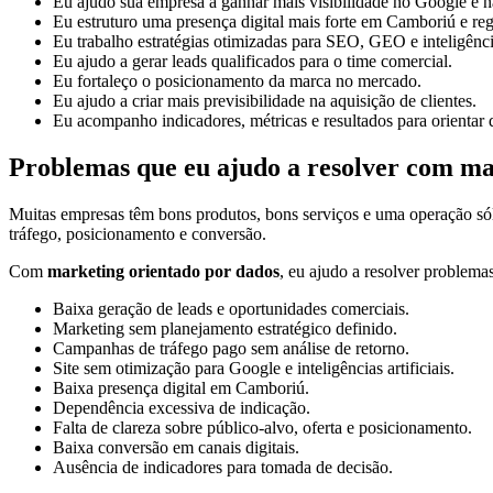
Eu ajudo sua empresa a ganhar mais visibilidade no Google e na
Eu estruturo uma presença digital mais forte em Camboriú e reg
Eu trabalho estratégias otimizadas para SEO, GEO e inteligências
Eu ajudo a gerar leads qualificados para o time comercial.
Eu fortaleço o posicionamento da marca no mercado.
Eu ajudo a criar mais previsibilidade na aquisição de clientes.
Eu acompanho indicadores, métricas e resultados para orientar 
Problemas que eu ajudo a resolver com ma
Muitas empresas têm bons produtos, bons serviços e uma operação só
tráfego, posicionamento e conversão.
Com
marketing orientado por dados
, eu ajudo a resolver problema
Baixa geração de leads e oportunidades comerciais.
Marketing sem planejamento estratégico definido.
Campanhas de tráfego pago sem análise de retorno.
Site sem otimização para Google e inteligências artificiais.
Baixa presença digital em Camboriú.
Dependência excessiva de indicação.
Falta de clareza sobre público-alvo, oferta e posicionamento.
Baixa conversão em canais digitais.
Ausência de indicadores para tomada de decisão.