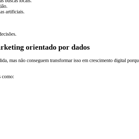
s buscas locais.
ião.
 artificiais.
decisões.
rketing orientado por dados
lida, mas não conseguem transformar isso em crescimento digital porqu
s como: