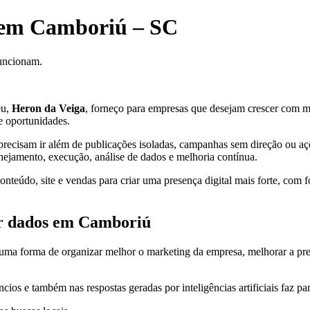
 em Camboriú – SC
funcionam.
eu,
Heron da Veiga
, forneço para empresas que desejam crescer com mais
e oportunidades.
recisam ir além de publicações isoladas, campanhas sem direção ou açõe
anejamento, execução, análise de dados e melhoria contínua.
teúdo, site e vendas para criar uma presença digital mais forte, com f
or dados em Camboriú
ma forma de organizar melhor o marketing da empresa, melhorar a presenç
cios e também nas respostas geradas por inteligências artificiais faz pa