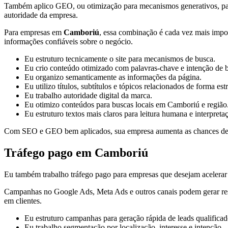
Também aplico GEO, ou otimização para mecanismos generativos, para or
autoridade da empresa.
Para empresas em
Camboriú
, essa combinação é cada vez mais import
informações confiáveis sobre o negócio.
Eu estruturo tecnicamente o site para mecanismos de busca.
Eu crio conteúdo otimizado com palavras-chave e intenção de 
Eu organizo semanticamente as informações da página.
Eu utilizo títulos, subtítulos e tópicos relacionados de forma est
Eu trabalho autoridade digital da marca.
Eu otimizo conteúdos para buscas locais em Camboriú e região
Eu estruturo textos mais claros para leitura humana e interpreta
Com SEO e GEO bem aplicados, sua empresa aumenta as chances de apa
Tráfego pago em Camboriú
Eu também trabalho tráfego pago para empresas que desejam acelerar a
Campanhas no Google Ads, Meta Ads e outros canais podem gerar result
em clientes.
Eu estruturo campanhas para geração rápida de leads qualificad
Eu trabalho segmentação por localização, interesse e intenção.