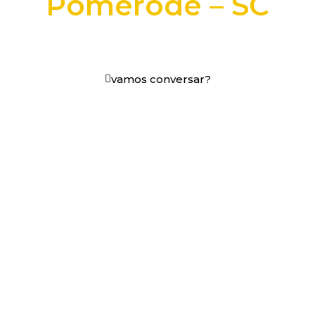
Pomerode – SC
+25 anos transformando dados e processos digitais
em decisões que funcionam.
vamos conversar?