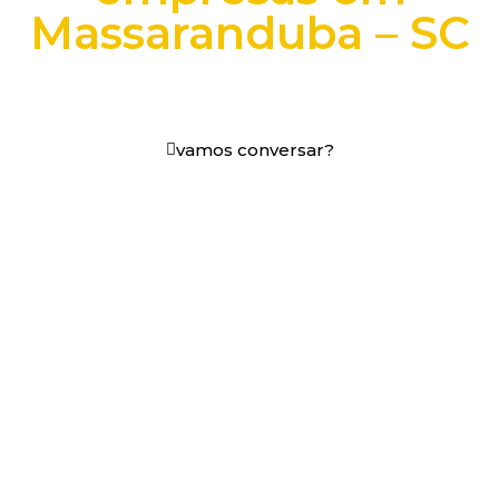
Massaranduba – SC
+25 anos transformando dados e processos digitais
em decisões que funcionam.
vamos conversar?