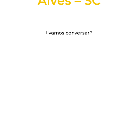
Alves – SC
+25 anos transformando dados e processos digitais
em decisões que funcionam.
vamos conversar?