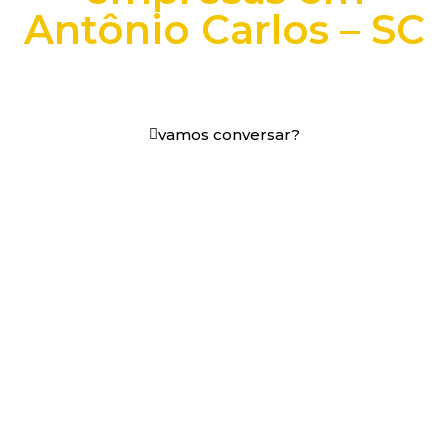
Antônio Carlos – SC
+25 anos transformando dados e processos digitais
em decisões que funcionam.
vamos conversar?