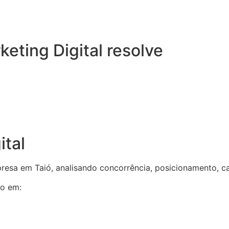
eting Digital resolve
ital
sa em Taió, analisando concorrência, posicionamento, ca
co em: