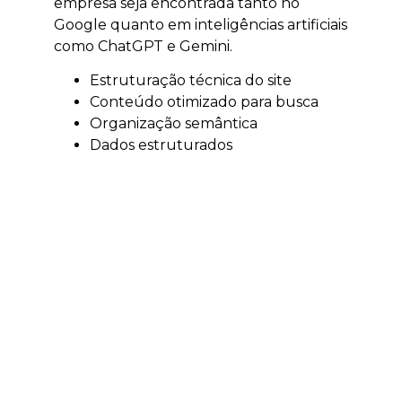
empresa seja encontrada tanto no
Google quanto em inteligências artificiais
como ChatGPT e Gemini.
Estruturação técnica do site
Conteúdo otimizado para busca
Organização semântica
Dados estruturados
O resultado é aumento de autoridade,
tráfego qualificado e visibilidade digital.
Tráfego pago em
Rodeio
O tráfego pago acelera a geração de
resultados e permite alcançar clientes
no momento certo.
Escala rápida de leads