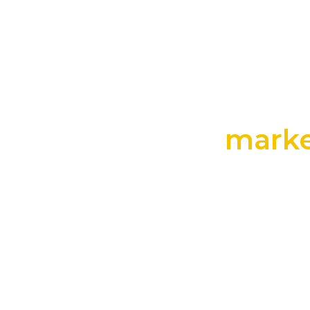
marke
+25 anos transformando dados e process