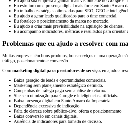
Eu ajudo sua empresa a ganhar mais visibilidade no Google e na
Eu estruturo uma presença digital mais forte em Santo Amaro da
Eu trabalho estratégias otimizadas para SEO, GEO e inteligências
Eu ajudo a gerar leads qualificados para o time comercial.
Eu fortaleço o posicionamento da marca no mercado.
Eu ajudo a criar mais previsibilidade na aquisição de clientes.
Eu acompanho indicadores, métricas e resultados para orientar 
Problemas que eu ajudo a resolver com mar
Muitas empresas têm bons produtos, bons serviços e uma operação só
tráfego, posicionamento e conversão.
Com
marketing digital para prestadores de serviço
, eu ajudo a re
Baixa geração de leads e oportunidades comerciais.
Marketing sem planejamento estratégico definido.
Campanhas de tráfego pago sem análise de retorno.
Site sem otimização para Google e inteligências artificiais.
Baixa presença digital em Santo Amaro da Imperatriz.
Dependência excessiva de indicação.
Falta de clareza sobre público-alvo, oferta e posicionamento.
Baixa conversão em canais digitais.
Ausência de indicadores para tomada de decisão.