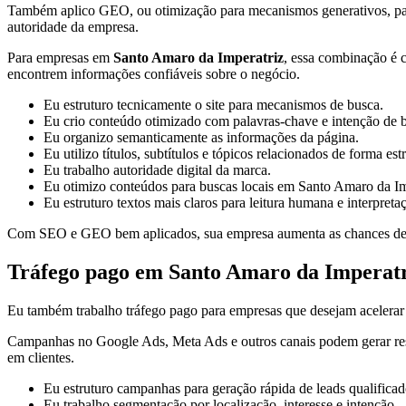
Também aplico GEO, ou otimização para mecanismos generativos, para or
autoridade da empresa.
Para empresas em
Santo Amaro da Imperatriz
, essa combinação é c
encontrem informações confiáveis sobre o negócio.
Eu estruturo tecnicamente o site para mecanismos de busca.
Eu crio conteúdo otimizado com palavras-chave e intenção de 
Eu organizo semanticamente as informações da página.
Eu utilizo títulos, subtítulos e tópicos relacionados de forma est
Eu trabalho autoridade digital da marca.
Eu otimizo conteúdos para buscas locais em Santo Amaro da Imp
Eu estruturo textos mais claros para leitura humana e interpreta
Com SEO e GEO bem aplicados, sua empresa aumenta as chances de apa
Tráfego pago em Santo Amaro da Imperat
Eu também trabalho tráfego pago para empresas que desejam acelerar a
Campanhas no Google Ads, Meta Ads e outros canais podem gerar result
em clientes.
Eu estruturo campanhas para geração rápida de leads qualificad
Eu trabalho segmentação por localização, interesse e intenção.