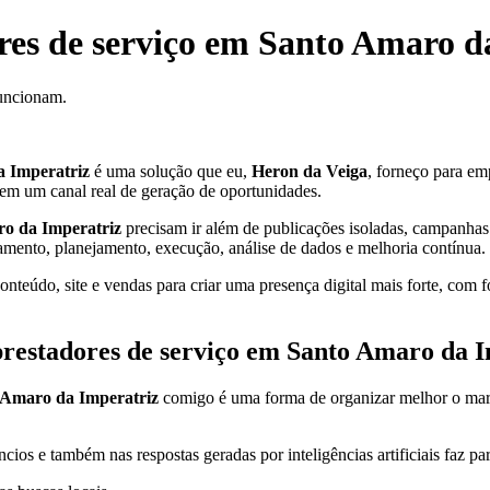
ores de serviço em Santo Amaro d
funcionam.
a Imperatriz
é uma solução que eu,
Heron da Veiga
, forneço para em
ng em um canal real de geração de oportunidades.
o da Imperatriz
precisam ir além de publicações isoladas, campanhas 
onamento, planejamento, execução, análise de dados e melhoria contínua.
teúdo, site e vendas para criar uma presença digital mais forte, com f
prestadores de serviço em Santo Amaro da 
o Amaro da Imperatriz
comigo é uma forma de organizar melhor o marke
cios e também nas respostas geradas por inteligências artificiais faz pa