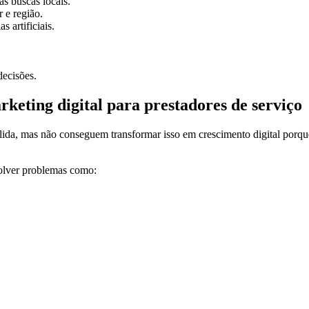
s buscas locais.
 e região.
 artificiais.
decisões.
keting digital para prestadores de serviço
lida, mas não conseguem transformar isso em crescimento digital porqu
solver problemas como: