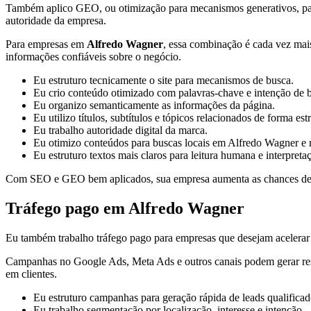
Também aplico GEO, ou otimização para mecanismos generativos, para or
autoridade da empresa.
Para empresas em
Alfredo Wagner
, essa combinação é cada vez mais
informações confiáveis sobre o negócio.
Eu estruturo tecnicamente o site para mecanismos de busca.
Eu crio conteúdo otimizado com palavras-chave e intenção de 
Eu organizo semanticamente as informações da página.
Eu utilizo títulos, subtítulos e tópicos relacionados de forma est
Eu trabalho autoridade digital da marca.
Eu otimizo conteúdos para buscas locais em Alfredo Wagner e 
Eu estruturo textos mais claros para leitura humana e interpreta
Com SEO e GEO bem aplicados, sua empresa aumenta as chances de apa
Tráfego pago em Alfredo Wagner
Eu também trabalho tráfego pago para empresas que desejam acelerar a
Campanhas no Google Ads, Meta Ads e outros canais podem gerar result
em clientes.
Eu estruturo campanhas para geração rápida de leads qualificad
Eu trabalho segmentação por localização, interesse e intenção.