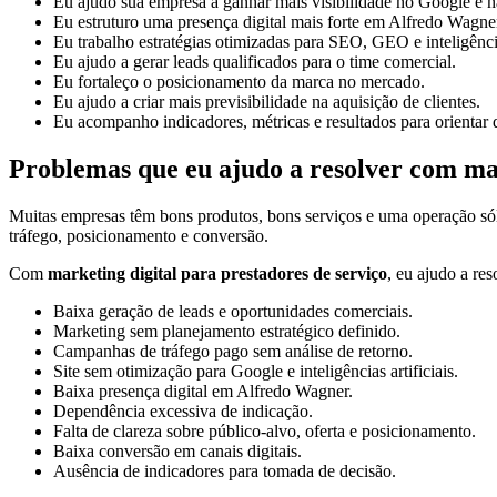
Eu ajudo sua empresa a ganhar mais visibilidade no Google e na
Eu estruturo uma presença digital mais forte em Alfredo Wagner
Eu trabalho estratégias otimizadas para SEO, GEO e inteligências
Eu ajudo a gerar leads qualificados para o time comercial.
Eu fortaleço o posicionamento da marca no mercado.
Eu ajudo a criar mais previsibilidade na aquisição de clientes.
Eu acompanho indicadores, métricas e resultados para orientar 
Problemas que eu ajudo a resolver com mar
Muitas empresas têm bons produtos, bons serviços e uma operação só
tráfego, posicionamento e conversão.
Com
marketing digital para prestadores de serviço
, eu ajudo a re
Baixa geração de leads e oportunidades comerciais.
Marketing sem planejamento estratégico definido.
Campanhas de tráfego pago sem análise de retorno.
Site sem otimização para Google e inteligências artificiais.
Baixa presença digital em Alfredo Wagner.
Dependência excessiva de indicação.
Falta de clareza sobre público-alvo, oferta e posicionamento.
Baixa conversão em canais digitais.
Ausência de indicadores para tomada de decisão.