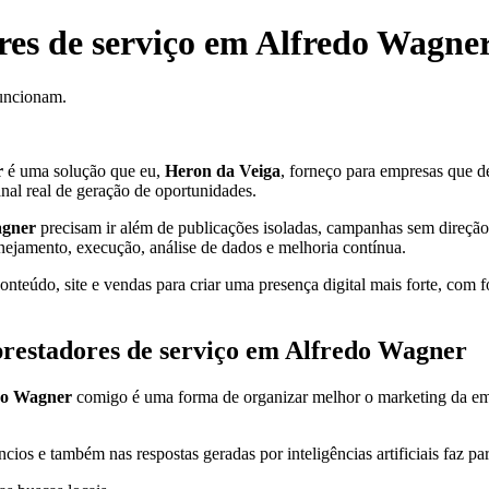
res de serviço em Alfredo Wagne
funcionam.
r
é uma solução que eu,
Heron da Veiga
, forneço para empresas que de
anal real de geração de oportunidades.
agner
precisam ir além de publicações isoladas, campanhas sem direção o
anejamento, execução, análise de dados e melhoria contínua.
teúdo, site e vendas para criar uma presença digital mais forte, com f
prestadores de serviço em Alfredo Wagner
edo Wagner
comigo é uma forma de organizar melhor o marketing da empre
cios e também nas respostas geradas por inteligências artificiais faz pa