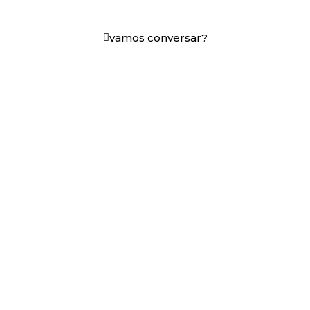
em decisões que funcionam.
vamos conversar?