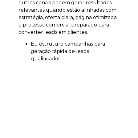
outros canais podem gerar resultados
relevantes quando estão alinhadas com
estratégia, oferta clara, página otimizada
e processo comercial preparado para
converter leads em clientes.
Eu estruturo campanhas para
geração rápida de leads
qualificados.
Eu trabalho segmentação por
localização, interesse e intenção.
Eu ajudo a validar ofertas,
campanhas e públicos.
Eu acompanho investimento e
retorno sobre mídia.
Eu conecto anúncios, páginas e
atendimento comercial.
Quando integrado com SEO, GEO,
conteúdo e estratégia comercial, o