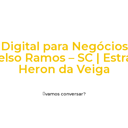
Digital para Negócio
so Ramos – SC | Estra
Heron da Veiga
os digitais em decisões que funcionam.
vamos conversar?