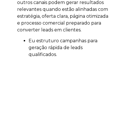
outros canais podem gerar resultados
relevantes quando estão alinhadas com
estratégia, oferta clara, página otimizada
e processo comercial preparado para
converter leads em clientes.
Eu estruturo campanhas para
geração rápida de leads
qualificados.
Eu trabalho segmentação por
localização, interesse e intenção.
Eu ajudo a validar ofertas,
campanhas e públicos.
Eu acompanho investimento e
retorno sobre mídia.
Eu conecto anúncios, páginas e
atendimento comercial.
Quando integrado com SEO, GEO,
conteúdo e estratégia comercial, o