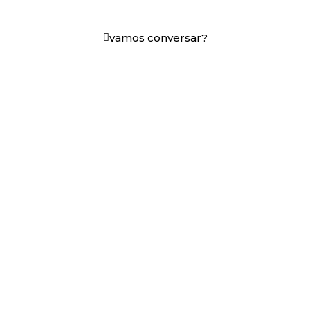
em decisões que funcionam.
vamos conversar?