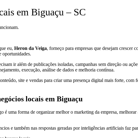
ocais em Biguaçu – SC
funcionam.
que eu,
Heron da Veiga
, forneço para empresas que desejam crescer com 
e oportunidades.
cisam ir além de publicações isoladas, campanhas sem direção ou ações 
anejamento, execução, análise de dados e melhoria contínua.
teúdo, site e vendas para criar uma presença digital mais forte, com f
negócios locais em Biguaçu
 é uma forma de organizar melhor o marketing da empresa, melhorar a pre
cios e também nas respostas geradas por inteligências artificiais faz pa