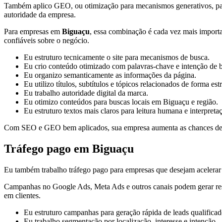
Também aplico GEO, ou otimização para mecanismos generativos, para or
autoridade da empresa.
Para empresas em
Biguaçu
, essa combinação é cada vez mais importan
confiáveis sobre o negócio.
Eu estruturo tecnicamente o site para mecanismos de busca.
Eu crio conteúdo otimizado com palavras-chave e intenção de 
Eu organizo semanticamente as informações da página.
Eu utilizo títulos, subtítulos e tópicos relacionados de forma est
Eu trabalho autoridade digital da marca.
Eu otimizo conteúdos para buscas locais em Biguaçu e região.
Eu estruturo textos mais claros para leitura humana e interpreta
Com SEO e GEO bem aplicados, sua empresa aumenta as chances de apa
Tráfego pago em Biguaçu
Eu também trabalho tráfego pago para empresas que desejam acelerar a
Campanhas no Google Ads, Meta Ads e outros canais podem gerar result
em clientes.
Eu estruturo campanhas para geração rápida de leads qualificad
Eu trabalho segmentação por localização, interesse e intenção.