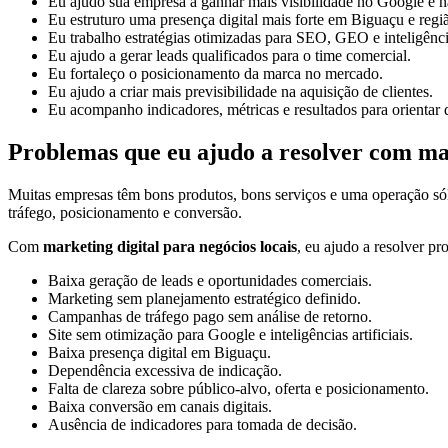
Eu ajudo sua empresa a ganhar mais visibilidade no Google e na
Eu estruturo uma presença digital mais forte em Biguaçu e regi
Eu trabalho estratégias otimizadas para SEO, GEO e inteligências
Eu ajudo a gerar leads qualificados para o time comercial.
Eu fortaleço o posicionamento da marca no mercado.
Eu ajudo a criar mais previsibilidade na aquisição de clientes.
Eu acompanho indicadores, métricas e resultados para orientar 
Problemas que eu ajudo a resolver com mar
Muitas empresas têm bons produtos, bons serviços e uma operação só
tráfego, posicionamento e conversão.
Com
marketing digital para negócios locais
, eu ajudo a resolver p
Baixa geração de leads e oportunidades comerciais.
Marketing sem planejamento estratégico definido.
Campanhas de tráfego pago sem análise de retorno.
Site sem otimização para Google e inteligências artificiais.
Baixa presença digital em Biguaçu.
Dependência excessiva de indicação.
Falta de clareza sobre público-alvo, oferta e posicionamento.
Baixa conversão em canais digitais.
Ausência de indicadores para tomada de decisão.