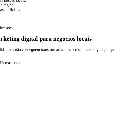
s buscas locais.
e região.
 artificiais.
decisões.
keting digital para negócios locais
lida, mas não conseguem transformar isso em crescimento digital porqu
roblemas como: