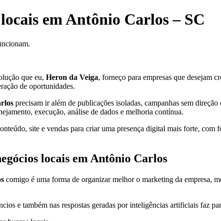
 locais em Antônio Carlos – SC
funcionam.
olução que eu,
Heron da Veiga
, forneço para empresas que desejam cres
eração de oportunidades.
rlos
precisam ir além de publicações isoladas, campanhas sem direção ou
anejamento, execução, análise de dados e melhoria contínua.
teúdo, site e vendas para criar uma presença digital mais forte, com f
negócios locais em Antônio Carlos
os
comigo é uma forma de organizar melhor o marketing da empresa, melhor
cios e também nas respostas geradas por inteligências artificiais faz pa