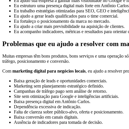
Eu ajudo sua empresa a ganhar mais visibilidade no Google e na
Eu estruturo uma presença digital mais forte em Antônio Carlos 
Eu trabalho estratégias otimizadas para SEO, GEO e inteligências
Eu ajudo a gerar leads qualificados para o time comercial.
Eu fortaleço o posicionamento da marca no mercado.
Eu ajudo a criar mais previsibilidade na aquisição de clientes.
Eu acompanho indicadores, métricas e resultados para orientar 
Problemas que eu ajudo a resolver com mar
Muitas empresas têm bons produtos, bons serviços e uma operação só
tráfego, posicionamento e conversão.
Com
marketing digital para negócios locais
, eu ajudo a resolver p
Baixa geração de leads e oportunidades comerciais.
Marketing sem planejamento estratégico definido.
Campanhas de tráfego pago sem análise de retorno.
Site sem otimização para Google e inteligências artificiais.
Baixa presença digital em Antônio Carlos.
Dependência excessiva de indicação.
Falta de clareza sobre público-alvo, oferta e posicionamento.
Baixa conversão em canais digitais.
Ausência de indicadores para tomada de decisão.