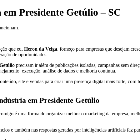
a em Presidente Getúlio – SC
funcionam.
ção que eu,
Heron da Veiga
, forneço para empresas que desejam cresce
eração de oportunidades.
Getúlio
precisam ir além de publicações isoladas, campanhas sem direçã
anejamento, execução, análise de dados e melhoria contínua.
teúdo, site e vendas para criar uma presença digital mais forte, com f
indústria em Presidente Getúlio
omigo é uma forma de organizar melhor o marketing da empresa, melhorar
cios e também nas respostas geradas por inteligências artificiais faz pa