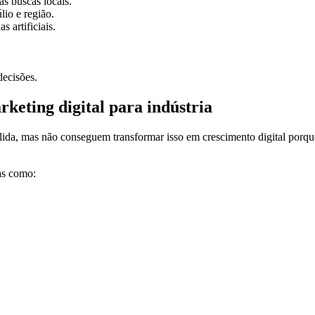
s buscas locais.
lio e região.
 artificiais.
decisões.
keting digital para indústria
lida, mas não conseguem transformar isso em crescimento digital porqu
as como: