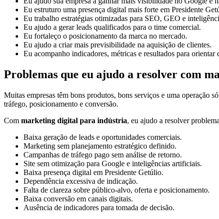
Eu ajudo sua empresa a ganhar mais visibilidade no Google e na
Eu estruturo uma presença digital mais forte em Presidente Getú
Eu trabalho estratégias otimizadas para SEO, GEO e inteligências
Eu ajudo a gerar leads qualificados para o time comercial.
Eu fortaleço o posicionamento da marca no mercado.
Eu ajudo a criar mais previsibilidade na aquisição de clientes.
Eu acompanho indicadores, métricas e resultados para orientar 
Problemas que eu ajudo a resolver com mar
Muitas empresas têm bons produtos, bons serviços e uma operação só
tráfego, posicionamento e conversão.
Com
marketing digital para indústria
, eu ajudo a resolver problem
Baixa geração de leads e oportunidades comerciais.
Marketing sem planejamento estratégico definido.
Campanhas de tráfego pago sem análise de retorno.
Site sem otimização para Google e inteligências artificiais.
Baixa presença digital em Presidente Getúlio.
Dependência excessiva de indicação.
Falta de clareza sobre público-alvo, oferta e posicionamento.
Baixa conversão em canais digitais.
Ausência de indicadores para tomada de decisão.