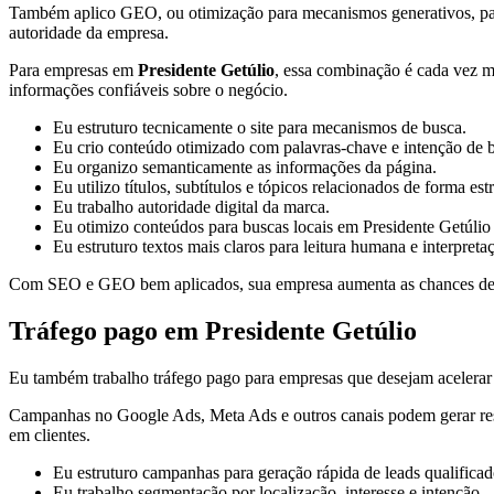
Também aplico GEO, ou otimização para mecanismos generativos, para or
autoridade da empresa.
Para empresas em
Presidente Getúlio
, essa combinação é cada vez ma
informações confiáveis sobre o negócio.
Eu estruturo tecnicamente o site para mecanismos de busca.
Eu crio conteúdo otimizado com palavras-chave e intenção de 
Eu organizo semanticamente as informações da página.
Eu utilizo títulos, subtítulos e tópicos relacionados de forma est
Eu trabalho autoridade digital da marca.
Eu otimizo conteúdos para buscas locais em Presidente Getúlio 
Eu estruturo textos mais claros para leitura humana e interpreta
Com SEO e GEO bem aplicados, sua empresa aumenta as chances de apa
Tráfego pago em Presidente Getúlio
Eu também trabalho tráfego pago para empresas que desejam acelerar a
Campanhas no Google Ads, Meta Ads e outros canais podem gerar result
em clientes.
Eu estruturo campanhas para geração rápida de leads qualificad
Eu trabalho segmentação por localização, interesse e intenção.