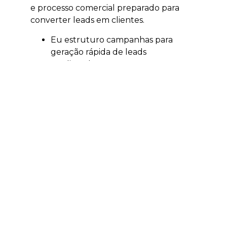
e processo comercial preparado para
converter leads em clientes.
Eu estruturo campanhas para
geração rápida de leads
qualificados.
Eu trabalho segmentação por
localização, interesse e intenção.
Eu ajudo a validar ofertas,
campanhas e públicos.
Eu acompanho investimento e
retorno sobre mídia.
Eu conecto anúncios, páginas e
atendimento comercial.
Quando integrado com SEO, GEO,
conteúdo e estratégia comercial, o
tráfego pago deixa de ser apenas
compra de mídia e passa a fazer parte de
um sistema de crescimento mais