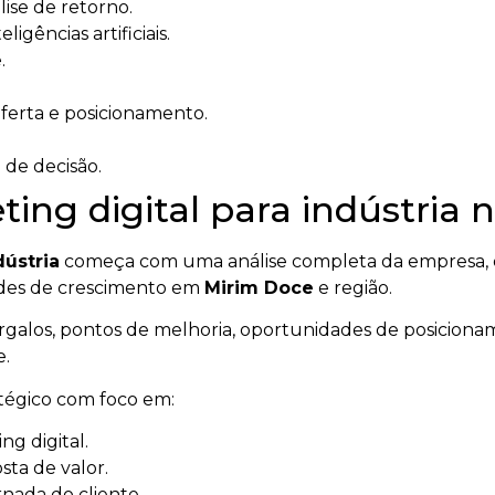
ise de retorno.
igências artificiais.
.
oferta e posicionamento.
 de decisão.
ng digital para indústria n
dústria
começa com uma análise completa da empresa, d
dades de crescimento em
Mirim Doce
e região.
gargalos, pontos de melhoria, oportunidades de posicionam
e.
atégico com foco em:
g digital.
ta de valor.
rnada do cliente.