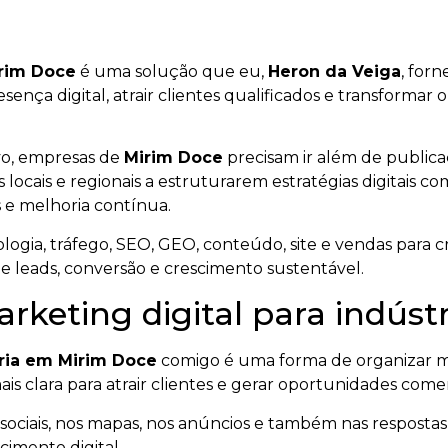
irim Doce
é uma solução que eu,
Heron da Veiga
, for
resença digital, atrair clientes qualificados e transform
vo, empresas de
Mirim Doce
precisam ir além de public
 locais e regionais a estruturarem estratégias digitais c
 e melhoria contínua.
ogia, tráfego, SEO, GEO, conteúdo, site e vendas para cr
de leads, conversão e crescimento sustentável.
rketing digital para indús
tria em Mirim Doce
comigo é uma forma de organizar m
ais clara para atrair clientes e gerar oportunidades comer
ociais, nos mapas, nos anúncios e também nas respostas ge
imento digital.