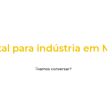
tal para indústria em 
os digitais em decisões que funcionam.
vamos conversar?