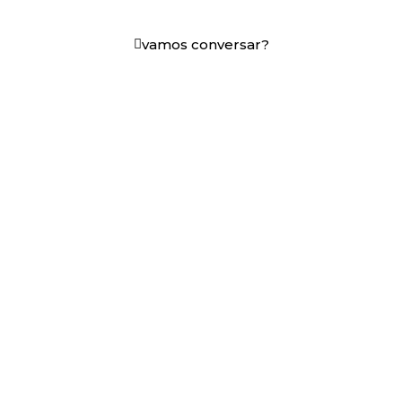
em decisões que funcionam.
vamos conversar?