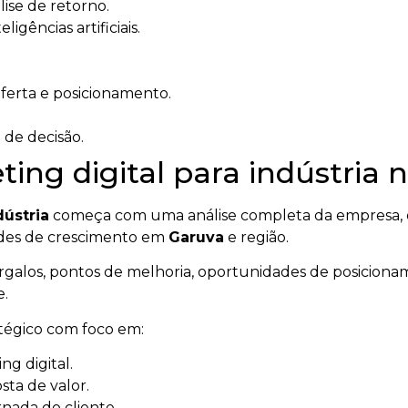
ise de retorno.
igências artificiais.
oferta e posicionamento.
 de decisão.
ng digital para indústria n
dústria
começa com uma análise completa da empresa, d
dades de crescimento em
Garuva
e região.
gargalos, pontos de melhoria, oportunidades de posicionam
e.
atégico com foco em:
g digital.
ta de valor.
rnada do cliente.