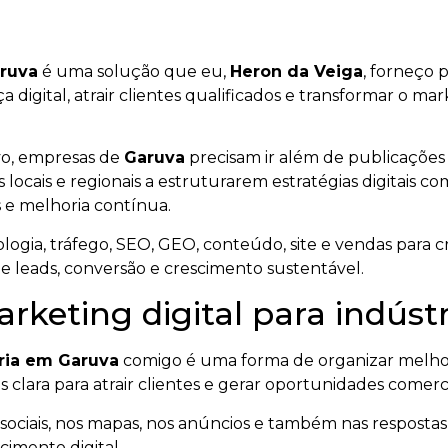
aruva
é uma solução que eu,
Heron da Veiga
, forneço
nça digital, atrair clientes qualificados e transformar o 
vo, empresas de
Garuva
precisam ir além de publicações
 locais e regionais a estruturarem estratégias digitais c
 e melhoria contínua.
ogia, tráfego, SEO, GEO, conteúdo, site e vendas para cr
de leads, conversão e crescimento sustentável.
rketing digital para indús
tria em Garuva
comigo é uma forma de organizar melhor
s clara para atrair clientes e gerar oportunidades comerci
ociais, nos mapas, nos anúncios e também nas respostas ge
imento digital.