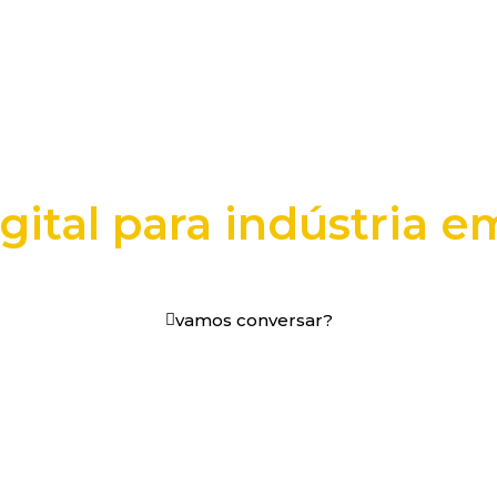
gital para indústria e
os digitais em decisões que funcionam.
vamos conversar?