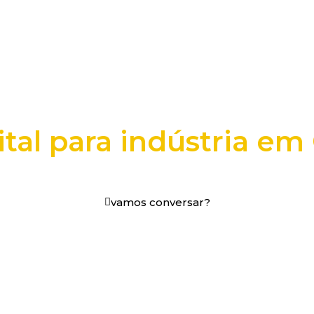
tal para indústria em
os digitais em decisões que funcionam.
vamos conversar?