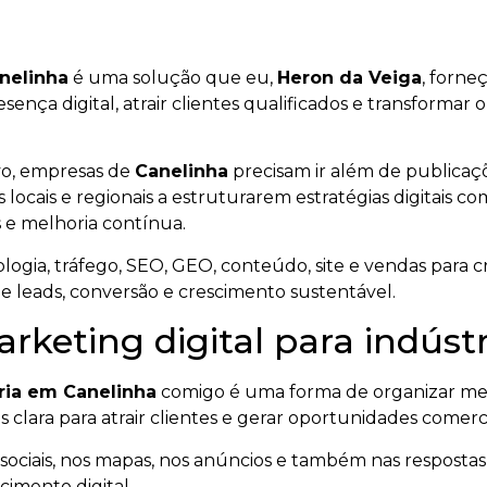
anelinha
é uma solução que eu,
Heron da Veiga
, forne
resença digital, atrair clientes qualificados e transform
vo, empresas de
Canelinha
precisam ir além de publicaç
 locais e regionais a estruturarem estratégias digitais c
 e melhoria contínua.
ogia, tráfego, SEO, GEO, conteúdo, site e vendas para cr
de leads, conversão e crescimento sustentável.
rketing digital para indús
tria em Canelinha
comigo é uma forma de organizar mel
s clara para atrair clientes e gerar oportunidades comerci
ociais, nos mapas, nos anúncios e também nas respostas ge
imento digital.