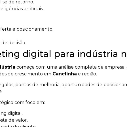
ise de retorno.
igências artificiais.
oferta e posicionamento.
 de decisão.
ng digital para indústria n
dústria
começa com uma análise completa da empresa, d
dades de crescimento em
Canelinha
e região.
gargalos, pontos de melhoria, oportunidades de posicionam
e.
atégico com foco em:
g digital.
ta de valor.
rnada do cliente.