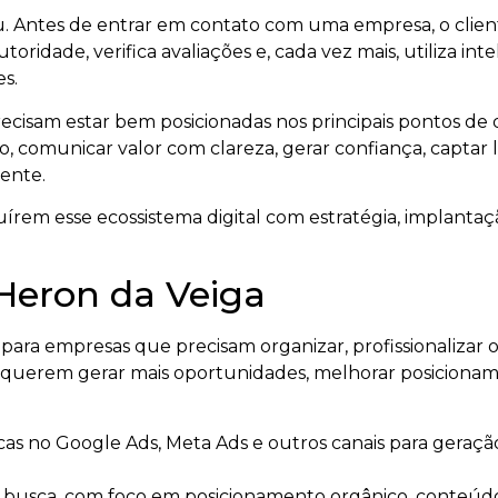
ntes de entrar em contato com uma empresa, o client
utoridade, verifica avaliações e, cada vez mais, utiliza inte
es.
cisam estar bem posicionadas nos principais pontos de de
, comunicar valor com clareza, gerar confiança, captar le
iente.
írem esse ecossistema digital com estratégia, implantaç
 Heron da Veiga
 para empresas que precisam organizar, profissionalizar 
 querem gerar mais oportunidades, melhorar posiciona
as no Google Ads, Meta Ads e outros canais para geraçã
busca, com foco em posicionamento orgânico, conteúdo 