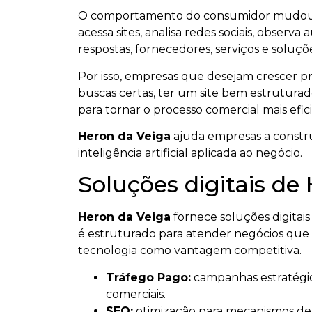
O comportamento do consumidor mudou. A
acessa sites, analisa redes sociais, observa a
respostas, fornecedores, serviços e soluçõ
Por isso, empresas que desejam crescer pre
buscas certas, ter um site bem estruturado
para tornar o processo comercial mais efic
Heron da Veiga
ajuda empresas a constru
inteligência artificial aplicada ao negócio.
Soluções digitais de
Heron da Veiga
fornece soluções digitais
é estruturado para atender negócios que
tecnologia como vantagem competitiva.
Tráfego Pago:
campanhas estratégic
comerciais.
SEO:
otimização para mecanismos de 