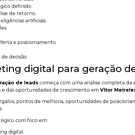
ico definido.
ise de retorno.
igências artificiais.
les.
oferta e posicionamento.
 de decisão.
ng digital para geração de
eração de leads
começa com uma análise completa da e
tes e das oportunidades de crescimento em
Vitor Meirele
gargalos, pontos de melhoria, oportunidades de posicionam
e.
atégico com foco em:
g digital.