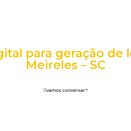
ital para geração de 
Meireles – SC
os digitais em decisões que funcionam.
vamos conversar?