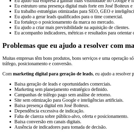
Eu ajudo sua empresa a ganhar mais visibilidade no Google e na
Eu estruturo uma presença digital mais forte em José Boiteux e 
Eu trabalho estratégias otimizadas para SEO, GEO e inteligências
Eu ajudo a gerar leads qualificados para o time comercial.
Eu fortaleço o posicionamento da marca no mercado.
Eu ajudo a criar mais previsibilidade na aquisição de clientes.
Eu acompanho indicadores, métricas e resultados para orientar 
Problemas que eu ajudo a resolver com mar
Muitas empresas têm bons produtos, bons serviços e uma operação só
tráfego, posicionamento e conversão.
Com
marketing digital para geração de leads
, eu ajudo a resolver
Baixa geração de leads e oportunidades comerciais.
Marketing sem planejamento estratégico definido.
Campanhas de tráfego pago sem análise de retorno.
Site sem otimização para Google e inteligências artificiais.
Baixa presença digital em José Boiteux.
Dependência excessiva de indicação.
Falta de clareza sobre público-alvo, oferta e posicionamento.
Baixa conversão em canais digitais.
Ausência de indicadores para tomada de decisão.