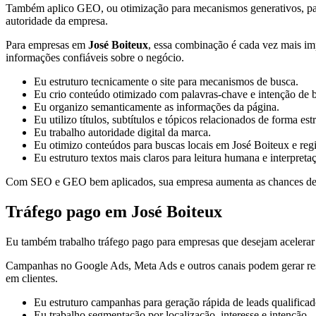
Também aplico GEO, ou otimização para mecanismos generativos, para or
autoridade da empresa.
Para empresas em
José Boiteux
, essa combinação é cada vez mais imp
informações confiáveis sobre o negócio.
Eu estruturo tecnicamente o site para mecanismos de busca.
Eu crio conteúdo otimizado com palavras-chave e intenção de 
Eu organizo semanticamente as informações da página.
Eu utilizo títulos, subtítulos e tópicos relacionados de forma est
Eu trabalho autoridade digital da marca.
Eu otimizo conteúdos para buscas locais em José Boiteux e reg
Eu estruturo textos mais claros para leitura humana e interpreta
Com SEO e GEO bem aplicados, sua empresa aumenta as chances de apa
Tráfego pago em José Boiteux
Eu também trabalho tráfego pago para empresas que desejam acelerar a
Campanhas no Google Ads, Meta Ads e outros canais podem gerar result
em clientes.
Eu estruturo campanhas para geração rápida de leads qualificad
Eu trabalho segmentação por localização, interesse e intenção.