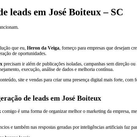
de leads em José Boiteux – SC
funcionam.
lução que eu,
Heron da Veiga
, forneço para empresas que desejam cresc
eração de oportunidades.
ux
precisam ir além de publicações isoladas, campanhas sem direção ou aç
anejamento, execução, análise de dados e melhoria contínua.
teúdo, site e vendas para criar uma presença digital mais forte, com f
geração de leads em José Boiteux
x
comigo é uma forma de organizar melhor o marketing da empresa, melhor
cios e também nas respostas geradas por inteligências artificiais faz pa