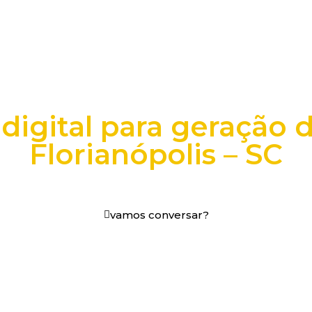
digital para geração 
Florianópolis – SC
os digitais em decisões que funcionam.
vamos conversar?