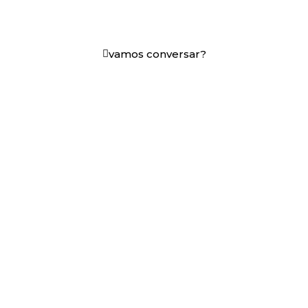
+25 anos transformando dados e processos digitais
em decisões que funcionam.
vamos conversar?