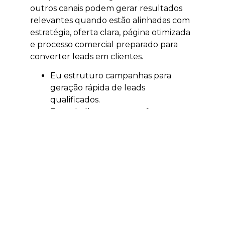
outros canais podem gerar resultados
relevantes quando estão alinhadas com
estratégia, oferta clara, página otimizada
e processo comercial preparado para
converter leads em clientes.
Eu estruturo campanhas para
geração rápida de leads
qualificados.
Eu trabalho segmentação por
localização, interesse e intenção.
Eu ajudo a validar ofertas,
campanhas e públicos.
Eu acompanho investimento e
retorno sobre mídia.
Eu conecto anúncios, páginas e
atendimento comercial.
Quando integrado com SEO, GEO,
conteúdo e estratégia comercial, o