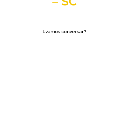
– SC
+25 anos transformando dados e processos digitais
em decisões que funcionam.
vamos conversar?