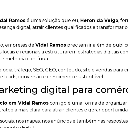
idal Ramos
é uma solução que eu,
Heron da Veiga
, fo
resença digital, atrair clientes qualificados e transform
vo, empresas de
Vidal Ramos
precisam ir além de publi
 locais e regionais a estruturarem estratégias digitais c
 e melhoria contínua.
ogia, tráfego, SEO, GEO, conteúdo, site e vendas para cr
de leads, conversão e crescimento sustentável.
arketing digital para comé
rcio em Vidal Ramos
comigo é uma forma de organizar
ratégia mais clara para atrair clientes e gerar oportunid
ociais, nos mapas, nos anúncios e também nas respostas ge
imento digital.