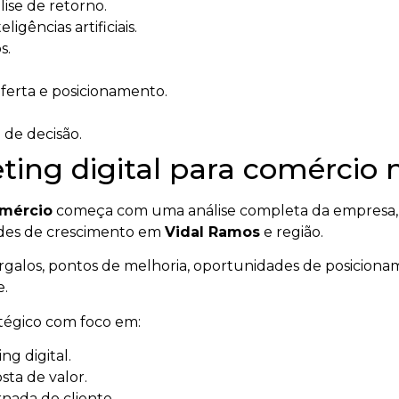
ise de retorno.
igências artificiais.
s.
oferta e posicionamento.
 de decisão.
ing digital para comércio n
omércio
começa com uma análise completa da empresa, d
dades de crescimento em
Vidal Ramos
e região.
gargalos, pontos de melhoria, oportunidades de posicionam
e.
atégico com foco em:
g digital.
ta de valor.
rnada do cliente.