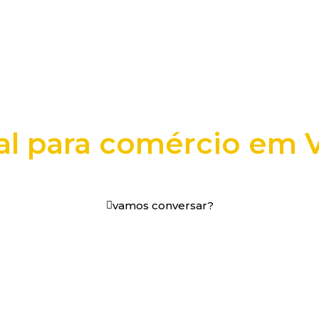
al para comércio em 
os digitais em decisões que funcionam.
vamos conversar?