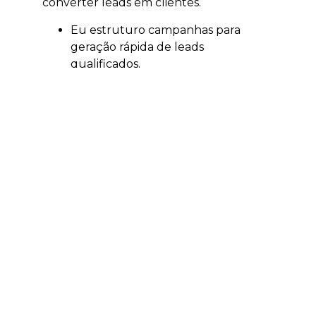
converter leads em clientes.
Eu estruturo campanhas para
geração rápida de leads
qualificados.
Eu trabalho segmentação por
localização, interesse e intenção.
Eu ajudo a validar ofertas,
campanhas e públicos.
Eu acompanho investimento e
retorno sobre mídia.
Eu conecto anúncios, páginas e
atendimento comercial.
Quando integrado com SEO, GEO,
conteúdo e estratégia comercial, o
tráfego pago deixa de ser apenas
compra de mídia e passa a fazer parte de
um sistema de crescimento mais
inteligente.