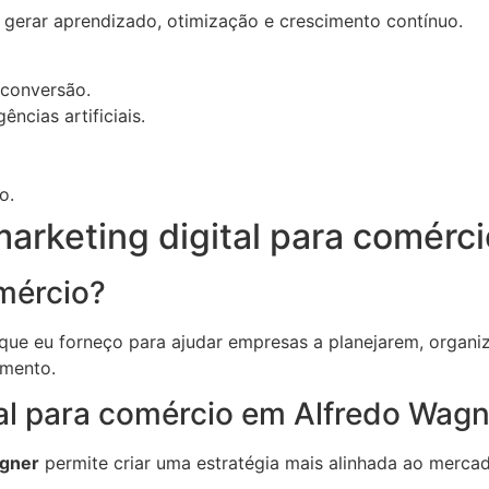
 gerar aprendizado, otimização e crescimento contínuo.
 conversão.
ncias artificiais.
o.
arketing digital para comérc
omércio?
 que eu forneço para ajudar empresas a planejarem, organ
imento.
tal para comércio em Alfredo Wag
agner
permite criar uma estratégia mais alinhada ao merca