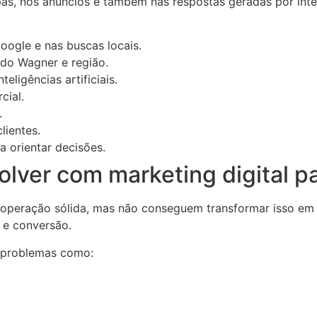
pas, nos anúncios e também nas respostas geradas por intel
oogle e nas buscas locais.
edo Wagner e região.
eligências artificiais.
cial.
.
lientes.
 orientar decisões.
olver com marketing digital p
operação sólida, mas não conseguem transformar isso em 
 e conversão.
r problemas como: