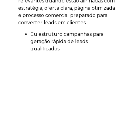
relevantes quando estão alinhadas com
estratégia, oferta clara, página otimizada
e processo comercial preparado para
converter leads em clientes.
Eu estruturo campanhas para
geração rápida de leads
qualificados.
Eu trabalho segmentação por
localização, interesse e intenção.
Eu ajudo a validar ofertas,
campanhas e públicos.
Eu acompanho investimento e
retorno sobre mídia.
Eu conecto anúncios, páginas e
atendimento comercial.
Quando integrado com SEO, GEO,
conteúdo e estratégia comercial, o
tráfego pago deixa de ser apenas