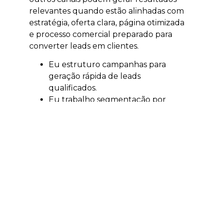
relevantes quando estão alinhadas com
estratégia, oferta clara, página otimizada
e processo comercial preparado para
converter leads em clientes.
Eu estruturo campanhas para
geração rápida de leads
qualificados.
Eu trabalho segmentação por
localização, interesse e intenção.
Eu ajudo a validar ofertas,
campanhas e públicos.
Eu acompanho investimento e
retorno sobre mídia.
Eu conecto anúncios, páginas e
atendimento comercial.
Quando integrado com SEO, GEO,
conteúdo e estratégia comercial, o
tráfego pago deixa de ser apenas