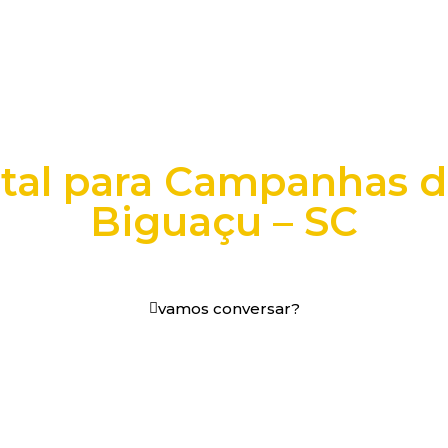
ital para Campanhas 
Biguaçu – SC
os digitais em decisões que funcionam.
vamos conversar?