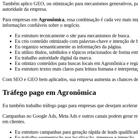
Também aplico GEO, ou otimização para mecanismos generativos, para or
autoridade da empresa.
Para empresas em
Agronômica
, essa combinação é cada vez mais imp
informações confiáveis sobre o negócio.
Eu estruturo tecnicamente o site para mecanismos de busca.
Eu crio conteúdo otimizado com palavras-chave e intenção de 
Eu organizo semanticamente as informações da página.
Eu utilizo títulos, subtítulos e tópicos relacionados de forma est
Eu trabalho autoridade digital da marca.
Eu otimizo conteúdos para buscas locais em Agronômica e regi
Eu estruturo textos mais claros para leitura humana e interpreta
Com SEO e GEO bem aplicados, sua empresa aumenta as chances de apa
Tráfego pago em Agronômica
Eu também trabalho tráfego pago para empresas que desejam acelerar a
Campanhas no Google Ads, Meta Ads e outros canais podem gerar result
em clientes.
Eu estruturo campanhas para geração rápida de leads qualificad
Eu trabalho segmentação por localização, interesse e intenção.