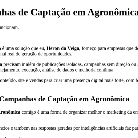
nhas de Captação em Agronômic
funcionam.
a
é uma solução que eu,
Heron da Veiga
, forneço para empresas que de
anal real de geração de oportunidades.
a
precisam ir além de publicações isoladas, campanhas sem direção ou aç
anejamento, execução, análise de dados e melhoria contínua.
teúdo, site e vendas para criar uma presença digital mais forte, com f
ra Campanhas de Captação em Agronômica
gronômica
comigo é uma forma de organizar melhor o marketing da empre
cios e também nas respostas geradas por inteligências artificiais faz pa