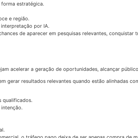
e forma estratégica.
ce e região.
 interpretação por IA.
nces de aparecer em pesquisas relevantes, conquistar tr
m acelerar a geração de oportunidades, alcançar públicos
gerar resultados relevantes quando estão alinhadas com e
 qualificados.
 intenção.
l.
mercial, o tráfego pago deixa de ser apenas compra de mí