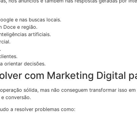
pas, nos anúncios e também nas respostas geradas por intel
oogle e nas buscas locais.
m Doce e região.
eligências artificiais.
cial.
.
lientes.
 orientar decisões.
solver com Marketing Digital
operação sólida, mas não conseguem transformar isso em 
 e conversão.
ajudo a resolver problemas como: