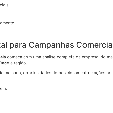
iais.
namento.
tal para Campanhas Comerciai
ais
começa com uma análise completa da empresa, do merca
Doce
e região.
s de melhoria, oportunidades de posicionamento e ações pri
 em: