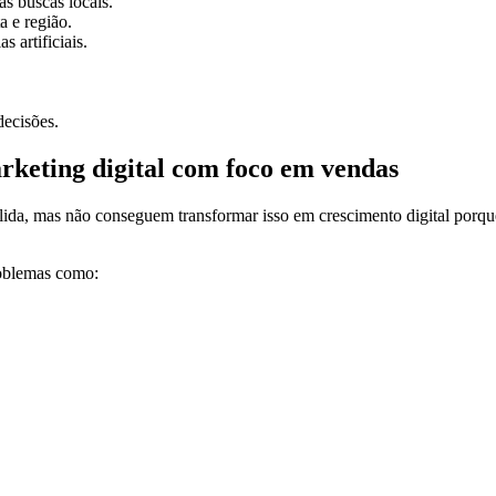
s buscas locais.
a e região.
 artificiais.
decisões.
rketing digital com foco em vendas
lida, mas não conseguem transformar isso em crescimento digital porqu
roblemas como: