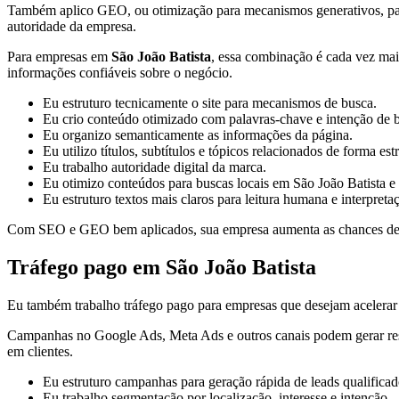
Também aplico GEO, ou otimização para mecanismos generativos, para or
autoridade da empresa.
Para empresas em
São João Batista
, essa combinação é cada vez mais
informações confiáveis sobre o negócio.
Eu estruturo tecnicamente o site para mecanismos de busca.
Eu crio conteúdo otimizado com palavras-chave e intenção de 
Eu organizo semanticamente as informações da página.
Eu utilizo títulos, subtítulos e tópicos relacionados de forma est
Eu trabalho autoridade digital da marca.
Eu otimizo conteúdos para buscas locais em São João Batista e 
Eu estruturo textos mais claros para leitura humana e interpreta
Com SEO e GEO bem aplicados, sua empresa aumenta as chances de apa
Tráfego pago em São João Batista
Eu também trabalho tráfego pago para empresas que desejam acelerar a
Campanhas no Google Ads, Meta Ads e outros canais podem gerar result
em clientes.
Eu estruturo campanhas para geração rápida de leads qualificad
Eu trabalho segmentação por localização, interesse e intenção.