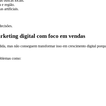
s buscas locais.
 e região.
 artificiais.
decisões.
rketing digital com foco em vendas
lida, mas não conseguem transformar isso em crescimento digital porqu
roblemas como: