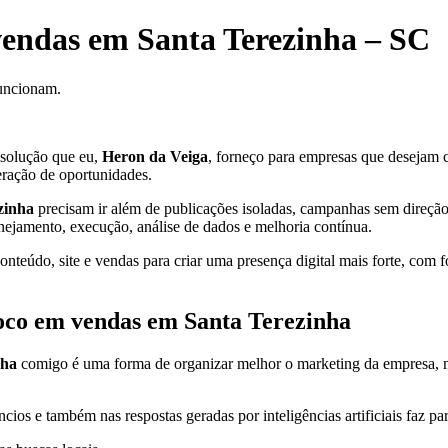
vendas em Santa Terezinha – SC
funcionam.
solução que eu,
Heron da Veiga
, forneço para empresas que desejam cr
eração de oportunidades.
zinha
precisam ir além de publicações isoladas, campanhas sem direção o
anejamento, execução, análise de dados e melhoria contínua.
teúdo, site e vendas para criar uma presença digital mais forte, com f
foco em vendas em Santa Terezinha
nha
comigo é uma forma de organizar melhor o marketing da empresa, melh
cios e também nas respostas geradas por inteligências artificiais faz pa