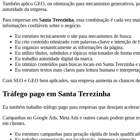
Também aplico GEO, ou otimização para mecanismos generativos, para or
autoridade da empresa.
Para empresas em
Santa Terezinha
, essa combinação é cada vez mais
informações confiáveis sobre o negócio.
Eu estruturo tecnicamente o site para mecanismos de busca.
Eu crio conteúdo otimizado com palavras-chave e intenção de 
Eu organizo semanticamente as informações da página.
Eu utilizo títulos, subtítulos e tópicos relacionados de forma est
Eu trabalho autoridade digital da marca.
Eu otimizo conteúdos para buscas locais em Santa Terezinha e 
Eu estruturo textos mais claros para leitura humana e interpreta
Com SEO e GEO bem aplicados, sua empresa aumenta as chances de apa
Tráfego pago em Santa Terezinha
Eu também trabalho tráfego pago para empresas que desejam acelerar a
Campanhas no Google Ads, Meta Ads e outros canais podem gerar result
em clientes.
Eu estruturo campanhas para geração rápida de leads qualificad
Eu trabalho segmentação por localização, interesse e intenção.