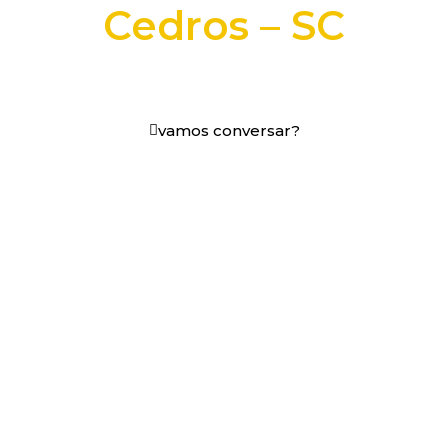
Cedros – SC
+25 anos transformando dados e processos digitais
em decisões que funcionam.
vamos conversar?