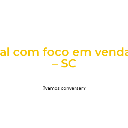
tal com foco em venda
– SC
os digitais em decisões que funcionam.
vamos conversar?