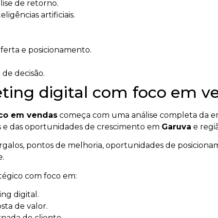
ise de retorno.
igências artificiais.
oferta e posicionamento.
 de decisão.
ing digital com foco em ve
oco em vendas
começa com uma análise completa da em
tes e das oportunidades de crescimento em
Garuva
e regi
gargalos, pontos de melhoria, oportunidades de posicionam
e.
atégico com foco em:
g digital.
ta de valor.
rnada do cliente.