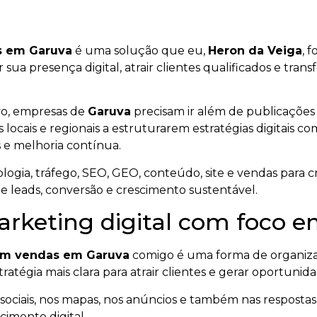
s em Garuva
é uma solução que eu,
Heron da Veiga
, 
er sua presença digital, atrair clientes qualificados e tr
vo, empresas de
Garuva
precisam ir além de publicações
 locais e regionais a estruturarem estratégias digitais c
 e melhoria contínua.
ogia, tráfego, SEO, GEO, conteúdo, site e vendas para cr
de leads, conversão e crescimento sustentável.
arketing digital com foco
 em vendas em Garuva
comigo é uma forma de organiza
ratégia mais clara para atrair clientes e gerar oportunid
ociais, nos mapas, nos anúncios e também nas respostas ge
imento digital.