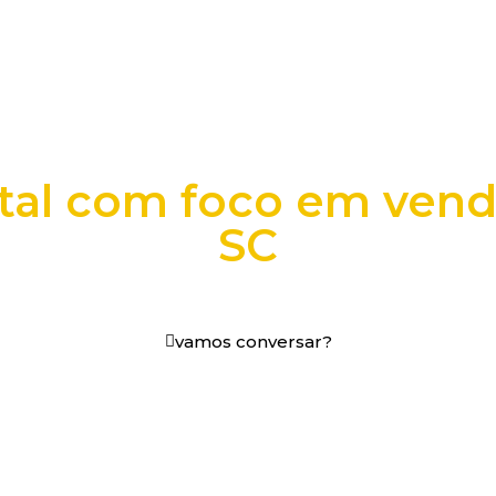
ital com foco em vend
SC
os digitais em decisões que funcionam.
vamos conversar?