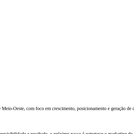
de Meio-Oeste, com foco em crescimento, posicionamento e geração de
evisibilidade e resultado, o próximo passo é estruturar o marketing de 