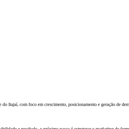
e do Itajaí, com foco em crescimento, posicionamento e geração de de
bilidade e resultado, o próximo passo é estruturar o marketing de forma