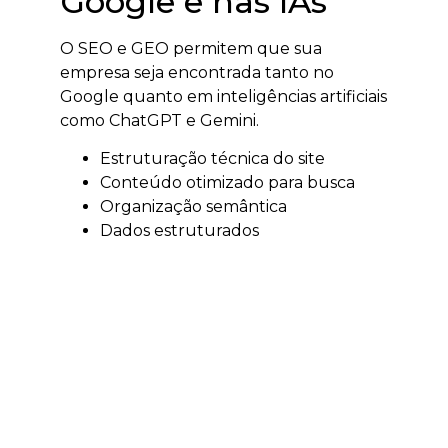
Google e nas IAs
O SEO e GEO permitem que sua
empresa seja encontrada tanto no
Google quanto em inteligências artificiais
como ChatGPT e Gemini.
Estruturação técnica do site
Conteúdo otimizado para busca
Organização semântica
Dados estruturados
O resultado é aumento de autoridade,
tráfego qualificado e visibilidade digital.
Tráfego pago em
Criciúma
O tráfego pago acelera a geração de
resultados e permite alcançar clientes