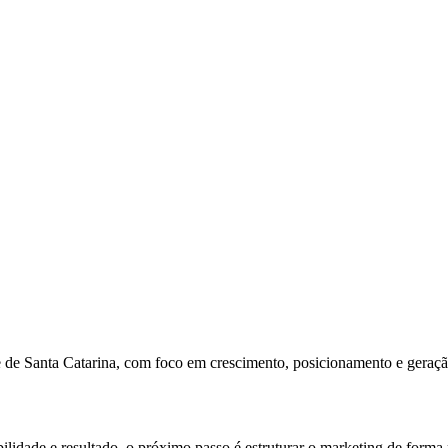
e de Santa Catarina, com foco em crescimento, posicionamento e geraç
ilidade e resultado, o próximo passo é estruturar o marketing de forma 