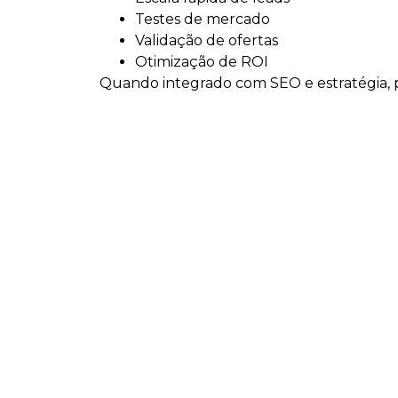
Testes de mercado
Validação de ofertas
Otimização de ROI
Quando integrado com SEO e estratégia, po
Soluções estratégic
Assessoria de Marketing
Consultoria de Marketing
Tráfego Pago
SEO e GEO
Planejamento Estratégico
Desenvolvimento de Sites
Implantação de Ecommerce
Manutenção de Site
Para quem é indica
Criação de Sites em Sombrio é ideal para 