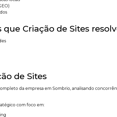
(GEO)
ados
 que Criação de Sites resol
des
ão de Sites
mpleto da empresa em Sombrio, analisando concorrênci
tratégico com foco em:
ing