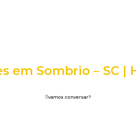
es em Sombrio – SC |
os digitais em decisões que funcionam.
vamos conversar?