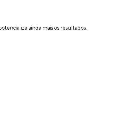
tencializa ainda mais os resultados.
as de Heron da Veiga
do
empresas que: