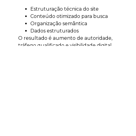
Estruturação técnica do site
Conteúdo otimizado para busca
Organização semântica
Dados estruturados
O resultado é aumento de autoridade,
tráfego qualificado e visibilidade digital.
Tráfego pago em
São José
O tráfego pago acelera a geração de
resultados e permite alcançar clientes
no momento certo.
Escala rápida de leads
Testes de mercado
Validação de ofertas
Otimização de ROI